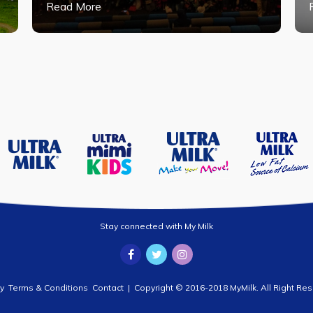
Read More
Stay connected with My Milk
y
Terms & Conditions
Contact
| Copyright © 2016-2018 MyMilk. All Right Res