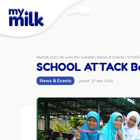
Mymilk.com
/
#LoveLifeLoveMilk
/
News & Events
/
SCHOOL
SCHOOL ATTACK Ber
News & Events
Jumat, 27 Mei 2016